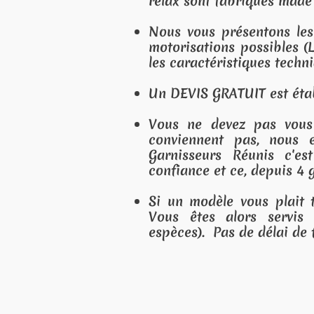
abriqués made in Europe !
sentons les revêtements (cuir, tissu, microfibre),
s possibles (LIFT, double moteur, têtière électriq
istiques techniques des différents modèles.
TUIT est établi pour la configuration définie.
ez pas vous sentir gênés. Si les modèles ou l
 pas, nous en restons là et nous quittons 
 Réunis c'est avant tout une maison familiale
ce, depuis 4 générations !
 vous plait tel que présenté, nous pouvons le la
lors servis immédiatement! (Paiement Banco
 de délai de fabrication. Pas de stress...