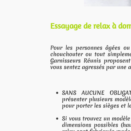
elax à domicile :
nes âgées ou à mobilité réduite, pour ceux qui
tout simplement pour ceux qui n'ont pas de tem
nis proposent un concept innovant, loin des s
ssés par une armada de vendeurs aux longues dent
E OBLIGATION, nous allons à votre domic
usieurs modèles de relax. Vous n'avez rien à fair
es sièges et les déposer dans votre pièce.
ez un modèle plaisant et confortable, nous étudion
ossibles (hauteur de la tête, largeur et hauteur 