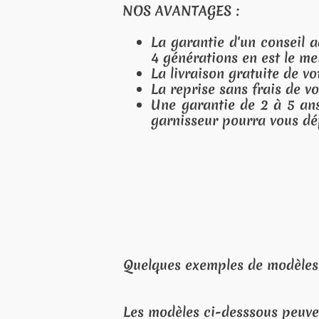
:
d'un conseil adapté à vos besoins. Notre savoir-fa
 en est le meilleur garant !
gratuite de votre relax partout en Wallonie.
ns frais de votre ancien relax.
 de 2 à 5 ans car en cas de problème, qui mieux 
ourra vous dépanner ?
Personne d'autre n
es de modèles proposés :
esssous peuvent être modifiés ou supprimés par le