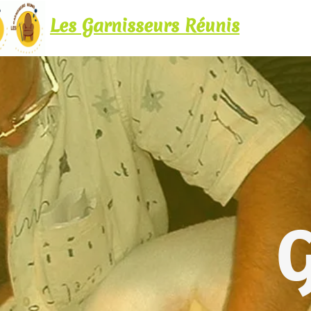
is
Accueil
Ateliers
Salons neufs & Relax
LES RELAX
GRAND