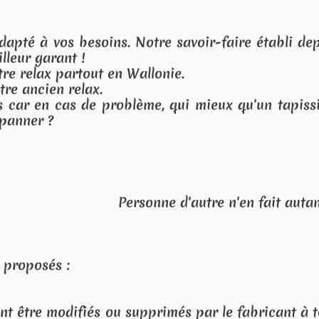
ire établi depuis
qu'un tapissier-
'en fait autant !
 fabricant à tout