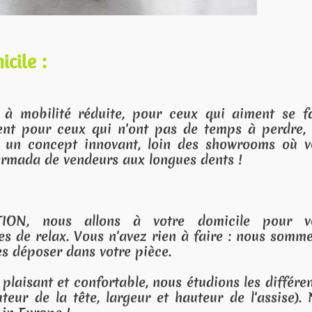
 aiment se faire
ps à perdre, Les
howrooms où vous
s !
ile pour vous
e : nous sommes 2
s les différentes
de l'assise). Nos