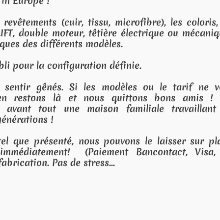
 les coloris, les
ue ou mécanique),
e tarif ne vous
bons amis ! Les
 travaillant en
isser sur place.
ntact, Visa, ou