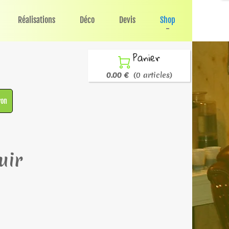
Réalisations
Déco
Devis
Shop
Panier

0.00 €
(0 articles)
ron
uir