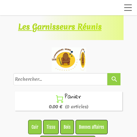
Les Garnisseurs Réunis
search
Panier

0.00 €
(0 articles)
Cuir
Tissu
Bois
Bonnes affaires