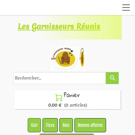
Les Garnisseurs Réunis
search
Panier

0.00 €
(0 articles)
Cuir
Tissu
Bois
Bonnes affaires